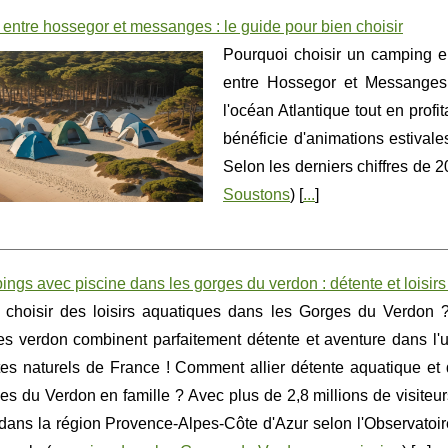
ntre hossegor et messanges : le guide pour bien choisir
Pourquoi choisir un camping 
entre Hossegor et Messanges 
l'océan Atlantique tout en profit
bénéficie d'animations estivales
Selon les derniers chiffres de 2
Soustons
) [
...
]
ngs avec piscine dans les gorges du verdon : détente et loisirs 
 choisir des loisirs aquatiques dans les Gorges du Verdon ?
es verdon combinent parfaitement détente et aventure dans l'
tes naturels de France ! Comment allier détente aquatique et
s du Verdon en famille ? Avec plus de 2,8 millions de visiteu
dans la région Provence-Alpes-Côte d'Azur selon l'Observatoi