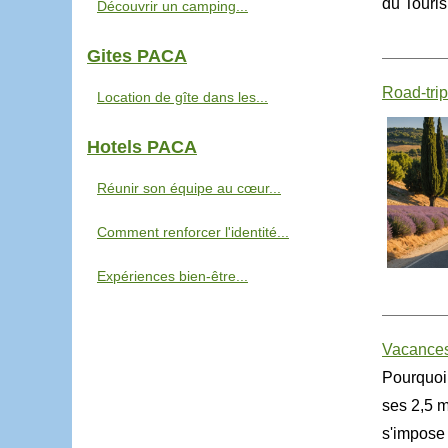
du Touris
Découvrir un camping...
Gites PACA
Road-trip
Location de gîte dans les...
Hotels PACA
Réunir son équipe au cœur...
Comment renforcer l'identité...
Expériences bien-être...
Vacances 
Pourquoi
ses 2,5 m
s'impose