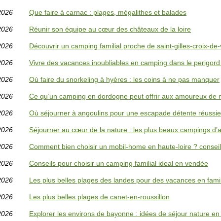
2026
Que faire à carnac : plages, mégalithes et balades
2026
Réunir son équipe au cœur des châteaux de la loire
2026
Découvrir un camping familial proche de saint-gilles-croix-de-
2026
Vivre des vacances inoubliables en camping dans le perigord
2026
Où faire du snorkeling à hyères : les coins à ne pas manquer
2026
Ce qu’un camping en dordogne peut offrir aux amoureux de 
2026
Où séjourner à angoulins pour une escapade détente réussie
2026
Séjourner au cœur de la nature : les plus beaux campings d’
2026
Comment bien choisir un mobil-home en haute-loire ? conseil
2026
Conseils pour choisir un camping familial ideal en vendée
2026
Les plus belles plages des landes pour des vacances en fami
2026
Les plus belles plages de canet-en-roussillon
2026
Explorer les environs de bayonne : idées de séjour nature e