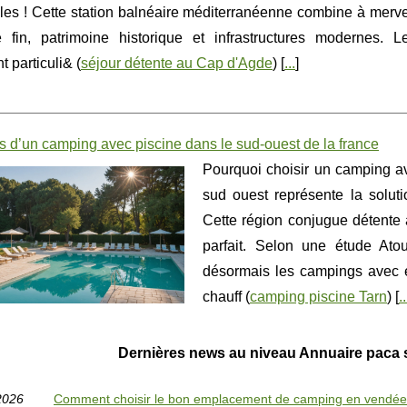
les ! Cette station balnéaire méditerranéenne combine à merve
 fin, patrimoine historique et infrastructures modernes. L
t particuli& (
séjour détente au Cap d'Agde
) [
...
]
s d’un camping avec piscine dans le sud-ouest de la france
Pourquoi choisir un camping a
sud ouest représente la soluti
Cette région conjugue détente 
parfait. Selon une étude Ato
désormais les campings avec 
chauff (
camping piscine Tarn
) [
..
Dernières news au niveau Annuaire paca s
2026
Comment choisir le bon emplacement de camping en vendée