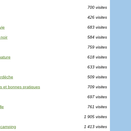
700 visites
426 visites
vie
683 visites
 noir
584 visites
759 visites
nature
618 visites
633 visites
ardèche
509 visites
s et bonnes pratiques
709 visites
697 visites
lle
761 visites
1 905 visites
n camping
1 413 visites