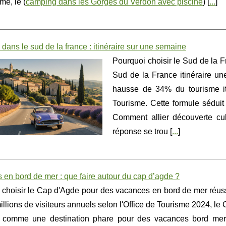
me, le (
camping dans les Gorges du Verdon avec piscine
) [
...
]
 dans le sud de la france : itinéraire sur une semaine
Pourquoi choisir le Sud de la F
Sud de la France itinéraire u
hausse de 34% du tourisme it
Tourisme. Cette formule séduit
Comment allier découverte cul
réponse se trou [
...
]
en bord de mer : que faire autour du cap d’agde ?
 choisir le Cap d'Agde pour des vacances en bord de mer réu
illions de visiteurs annuels selon l'Office de Tourisme 2024, le
 comme une destination phare pour des vacances bord me