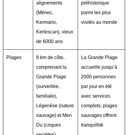
alignements
préhistorique
(Ménec,
parmi les plus
Kermario,
visités au monde
Kerlescan), vieux
de 6000 ans
Plages
8 km de côte,
La Grande Plage
comprenant la
accueille jusqu’à
Grande Plage
2000 personnes
(surveillée,
par jour en été
familiale),
avec services
Légenèse (nature
complets; plages
sauvage) et Men
sauvages offrent
Du (criques
tranquillité
secrètes)