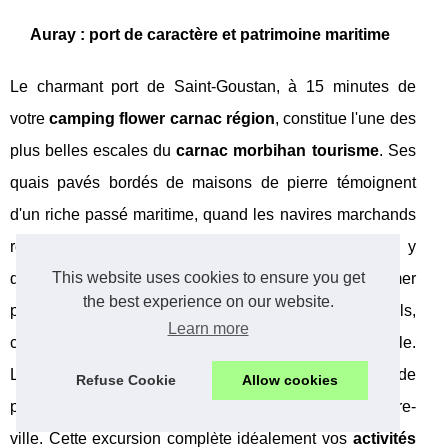
Auray : port de caractère et patrimoine maritime
Le charmant port de Saint-Goustan, à 15 minutes de
votre
camping flower carnac région
, constitue l'une des
plus belles escales du
carnac morbihan tourisme
. Ses
quais pavés bordés de maisons de pierre témoignent
d'un riche passé maritime, quand les navires marchands
remontaient la rivière d'Auray. Benjamin Franklin y
This website uses cookies to ensure you get
débarqua en 1778 ! Les restaurants de fruits de mer
the best experience on our website.
proposent leurs spécialités face aux voiliers traditionnels,
Learn more
créant une ambiance unique pour vos repas en famille.
La basilique Sainte-Anne-d'Auray, haut lieu de
Refuse Cookie
Allow cookies
pèlerinage breton, se visite facilement depuis le centre-
ville. Cette excursion complète idéalement vos
activités