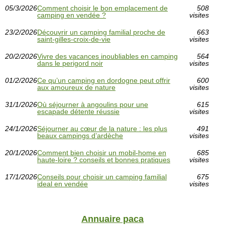
05/3/2026
Comment choisir le bon emplacement de
508
camping en vendée ?
visites
23/2/2026
Découvrir un camping familial proche de
663
saint-gilles-croix-de-vie
visites
20/2/2026
Vivre des vacances inoubliables en camping
564
dans le perigord noir
visites
01/2/2026
Ce qu’un camping en dordogne peut offrir
600
aux amoureux de nature
visites
31/1/2026
Où séjourner à angoulins pour une
615
escapade détente réussie
visites
24/1/2026
Séjourner au cœur de la nature : les plus
491
beaux campings d’ardèche
visites
20/1/2026
Comment bien choisir un mobil-home en
685
haute-loire ? conseils et bonnes pratiques
visites
17/1/2026
Conseils pour choisir un camping familial
675
ideal en vendée
visites
Annuaire paca