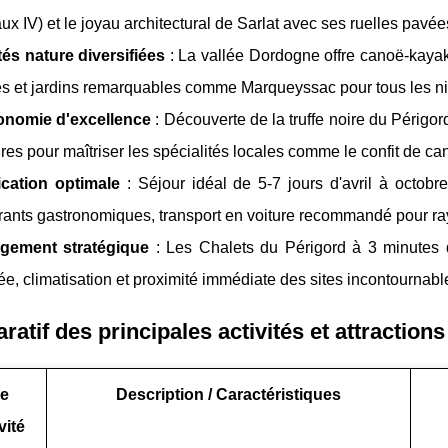
ux IV) et le joyau architectural de Sarlat avec ses ruelles pav
tés nature diversifiées
: La vallée Dordogne offre canoë-kaya
es et jardins remarquables comme Marqueyssac pour tous les n
onomie d'excellence
: Découverte de la truffe noire du Périgor
ires pour maîtriser les spécialités locales comme le confit de ca
ication optimale
: Séjour idéal de 5-7 jours d'avril à octobr
rants gastronomiques, transport en voiture recommandé pour r
gement stratégique
: Les Chalets du Périgord à 3 minutes d
ée, climatisation et proximité immédiate des sites incontourna
atif des principales activités et attraction
e
Description / Caractéristiques
vité