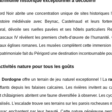
trimoine historique exceptionnel à découvrir
ord Noir abrite une concentration unique de
sites historiques
istoire médiévale avec Beynac, Castelnaud et leurs forter
tural, dévoile ses ruelles pavées et ses hôtels particuliers
scaux IV révèlent les premiers chefs-d'œuvre de l'humanité. C
 aux églises romanes. Les musées complètent cette immersion c
patrimoniale fait du Périgord une destination incontournable pour
ctivités nature pour tous les goûts
e Dordogne
offre un terrain de jeu naturel exceptionnel ! La
r
lants depuis les falaises calcaires. Les rivières invitent au
 châtaigniers abritent une faune diversifiée à observer. Les cy
balisés. L'escalade trouve ses terrains sur les parois rocheuse
sac enchantent par leur beauté. Cette nature généreuse perm