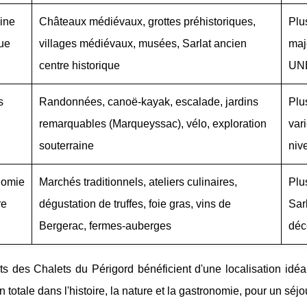
ine
Châteaux médiévaux, grottes préhistoriques,
Plu
que
villages médiévaux, musées, Sarlat ancien
maj
centre historique
UN
s
Randonnées, canoë-kayak, escalade, jardins
Plu
remarquables (Marqueyssac), vélo, exploration
var
souterraine
niv
nomie
Marchés traditionnels, ateliers culinaires,
Plu
re
dégustation de truffes, foie gras, vins de
Sar
Bergerac, fermes-auberges
déc
ts des Chalets du Périgord bénéficient d'une localisation idéa
 totale dans l'histoire, la nature et la gastronomie, pour un séjo