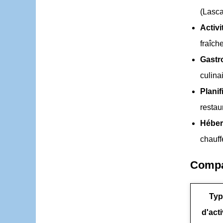
(Lasca
Activi
fraîch
Gastr
culina
Planif
restau
Héber
chauff
Compar
Typ
d'acti