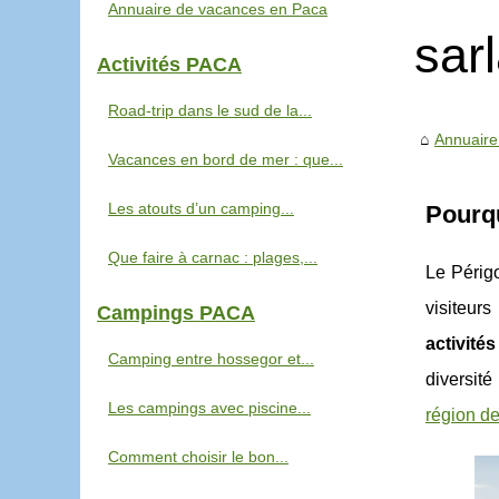
Annuaire de vacances en Paca
sar
Activités PACA
Road-trip dans le sud de la...
Annuaire
Vacances en bord de mer : que...
Les atouts d’un camping...
Pourqu
Que faire à carnac : plages,...
Le Périg
visiteur
Campings PACA
activité
Camping entre hossegor et...
diversit
Les campings avec piscine...
région de
Comment choisir le bon...