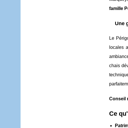
famille 
Une g
Le Périg
locales 
ambiance 
chais dév
techniqu
parfaiteme
Conseil 
Ce qu'i
Patri