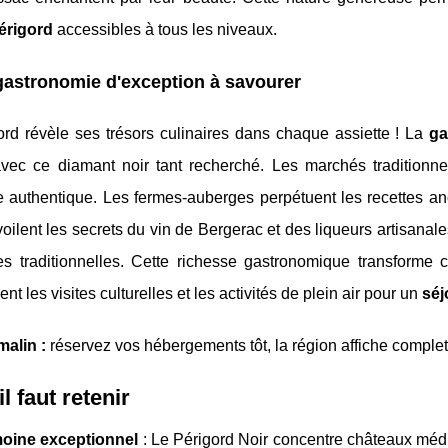
Périgord
accessibles à tous les niveaux.
astronomie d'exception à savourer
ord révèle ses trésors culinaires dans chaque assiette ! La
ga
avec ce diamant noir tant recherché. Les marchés traditionne
authentique. Les fermes-auberges perpétuent les recettes ance
oilent les secrets du vin de Bergerac et des liqueurs artisanale
es traditionnelles. Cette richesse gastronomique transforme
nt les visites culturelles et les activités de plein air pour un
séj
malin :
réservez vos hébergements tôt, la région affiche complet
l faut retenir
moine exceptionnel
: Le Périgord Noir concentre châteaux médi