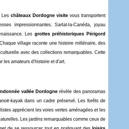
 ! Les
châteaux Dordogne visite
vous transportent
esses impressionnantes. Sarlat-la-Canéda, joyau
 Renaissance. Les
grottes préhistoriques Périgord
haque village raconte une histoire millénaire, des
ulturelle avec des collections remarquables. Cette
 les amateurs d'histoire et d'art.
andonnée vallée Dordogne
révèle des panoramas
 canoë-kayak dans un cadre préservé. Les forêts de
clistes apprécient les voies vertes aménagées et les
s naturelles. Les jardins remarquables comme ceux de
et de se ressourcer tout en pratiquant des
loisirs