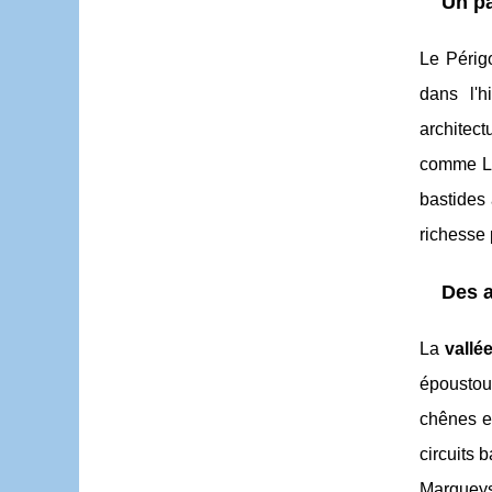
Un pa
Le Périg
dans l'h
architec
comme La
bastides
richesse 
Des a
La
vallé
époustouf
chênes et
circuits 
Marqueys