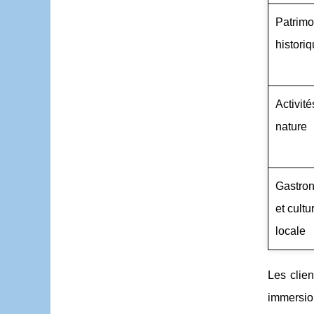
Patrimo
histori
Activité
nature
Gastro
et cultu
locale
Les clien
immersion