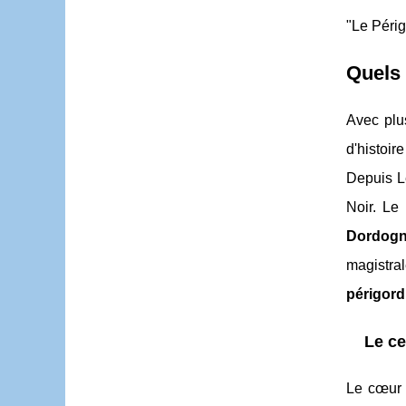
"Le Périg
Quels 
Avec plu
d'histoir
Depuis Le
Noir. Le
Dordogne
magistra
périgord
Le ce
Le cœur 