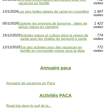
vacances en famille
visites
13/1/2026
Les plus belles plages de canet-en-roussillon
1 907
visites
05/1/2026
Explorer les environs de bayonne : idées de
1 422
séjour nature en camping
visites
15/12/2025
Activités nature et culture dans la région de
774
sarlat avec les chalets du perigord à sarlat
visites
12/12/2025
Top des activites pour des vacances en
772
famille en normandie meme sous la pluie
visites
Annuaire paca
Annuaire de vacances en Paca
Activités PACA
Road-trip dans le sud de la...