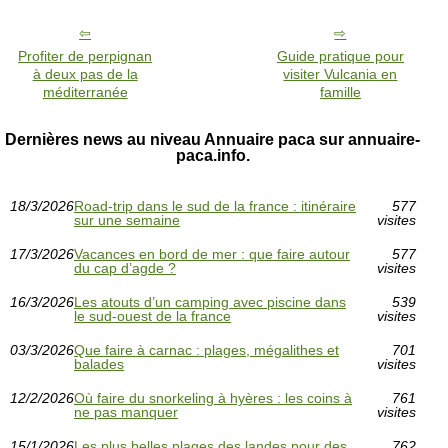
Profiter de perpignan
Guide pratique pour
à deux pas de la
visiter Vulcania en
méditerranée
famille
Dernières news au niveau Annuaire paca sur annuaire-
paca.info.
18/3/2026
Road-trip dans le sud de la france : itinéraire
577
sur une semaine
visites
17/3/2026
Vacances en bord de mer : que faire autour
577
du cap d’agde ?
visites
16/3/2026
Les atouts d’un camping avec piscine dans
539
le sud-ouest de la france
visites
03/3/2026
Que faire à carnac : plages, mégalithes et
701
balades
visites
12/2/2026
Où faire du snorkeling à hyères : les coins à
761
ne pas manquer
visites
15/1/2026
Les plus belles plages des landes pour des
762