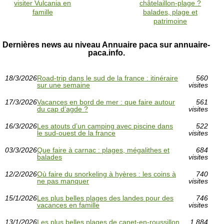
visiter Vulcania en
châtelaillon-plage ?
famille
balades, plage et
patrimoine
Dernières news au niveau Annuaire paca sur annuaire-
paca.info.
18/3/2026
Road-trip dans le sud de la france : itinéraire
560
sur une semaine
visites
17/3/2026
Vacances en bord de mer : que faire autour
561
du cap d’agde ?
visites
16/3/2026
Les atouts d’un camping avec piscine dans
522
le sud-ouest de la france
visites
03/3/2026
Que faire à carnac : plages, mégalithes et
684
balades
visites
12/2/2026
Où faire du snorkeling à hyères : les coins à
740
ne pas manquer
visites
15/1/2026
Les plus belles plages des landes pour des
746
vacances en famille
visites
13/1/2026
Les plus belles plages de canet-en-roussillon
1 884