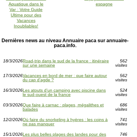
Aquatique dans le
espagne
Var : Votre Guide
Ultime pour des
Vacances
Inoubliables!
Dernières news au niveau Annuaire paca sur annuaire-
paca.info.
18/3/2026
Road-trip dans le sud de la france : itinéraire
562
sur une semaine
visites
17/3/2026
Vacances en bord de mer : que faire autour
562
du cap d’agde ?
visites
16/3/2026
Les atouts d’un camping avec piscine dans
524
le sud-ouest de la france
visites
03/3/2026
Que faire à carnac : plages, mégalithes et
686
balades
visites
12/2/2026
Où faire du snorkeling à hyères : les coins à
741
ne pas manquer
visites
15/1/2026
Les plus belles plages des landes pour des
746