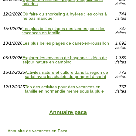
balades
visites
12/2/2026
Où faire du snorkeling à hyères : les coins à
744
ne pas manquer
visites
15/1/2026
Les plus belles plages des landes pour des
747
vacances en famille
visites
13/1/2026
Les plus belles plages de canet-en-roussillon
1 892
visites
05/1/2026
Explorer les environs de bayonne : idées de
1 389
séjour nature en camping
visites
15/12/2025
Activités nature et culture dans la région de
772
sarlat avec les chalets du perigord à sarlat
visites
12/12/2025
Top des activites pour des vacances en
767
famille en normandie meme sous la pluie
visites
Annuaire paca
Annuaire de vacances en Paca