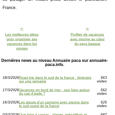
France.
Les meilleures idées
Profiter de vacances
pour organiser ses
avec piscine au cœur
vacances dans les
du pays basque
vosges
Dernières news au niveau Annuaire paca sur annuaire-
paca.info.
18/3/2026
Road-trip dans le sud de la france : itinéraire
563
sur une semaine
visites
17/3/2026
Vacances en bord de mer : que faire autour
562
du cap d’agde ?
visites
16/3/2026
Les atouts d’un camping avec piscine dans
525
le sud-ouest de la france
visites
03/3/2026
Que faire à carnac : plages, mégalithes et
687