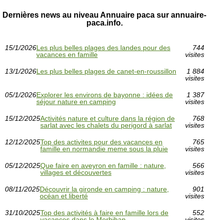
Dernières news au niveau Annuaire paca sur annuaire-
paca.info.
15/1/2026
Les plus belles plages des landes pour des
744
vacances en famille
visites
13/1/2026
Les plus belles plages de canet-en-roussillon
1 884
visites
05/1/2026
Explorer les environs de bayonne : idées de
1 387
séjour nature en camping
visites
15/12/2025
Activités nature et culture dans la région de
768
sarlat avec les chalets du perigord à sarlat
visites
12/12/2025
Top des activites pour des vacances en
765
famille en normandie meme sous la pluie
visites
05/12/2025
Que faire en aveyron en famille : nature,
566
villages et découvertes
visites
08/11/2025
Découvrir la gironde en camping : nature,
901
océan et liberté
visites
31/10/2025
Top des activités à faire en famille lors de
552
vacances dans le Morbihan
visites