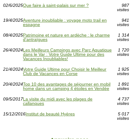
02/6/2025
Que faire à saint-palais sur mer ?
987
visites
19/4/2025
Aventure inoubliable : voyage moto trail en
941
espagne
visites
08/4/2025
Patrimoine et nature en ardèche : le charme
1 314
d'antraïgues
visites
26/4/2024
Les Meilleurs Campings avec Parc Aquatique
1 720
dans le Var : Votre Guide Ultime pour des
visites
Vacances Inoubliables!
21/4/2024
Votre Guide Ultime pour Choisir le Meilleur
1 925
Club de Vacances en Corse
visites
20/4/2024
Top 10 des avantages de séjourner en mobil
1 891
home dans un camping 4 étoiles en Vendée
visites
09/5/2017
La visite du midi avec les plages de
4 737
callanques
visites
15/12/2016
Institut de beauté Hyères
5 017
visites