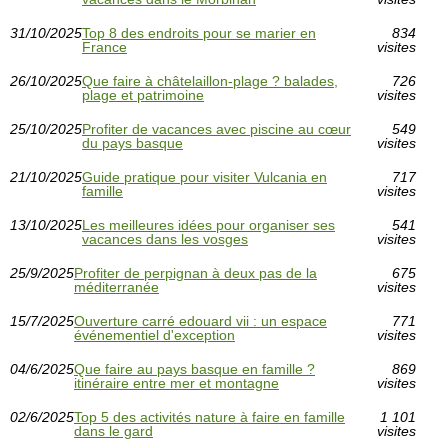
31/10/2025
Top 8 des endroits pour se marier en
834
France
visites
26/10/2025
Que faire à châtelaillon-plage ? balades,
726
plage et patrimoine
visites
25/10/2025
Profiter de vacances avec piscine au cœur
549
du pays basque
visites
21/10/2025
Guide pratique pour visiter Vulcania en
717
famille
visites
13/10/2025
Les meilleures idées pour organiser ses
541
vacances dans les vosges
visites
25/9/2025
Profiter de perpignan à deux pas de la
675
méditerranée
visites
15/7/2025
Ouverture carré edouard vii : un espace
771
événementiel d'exception
visites
04/6/2025
Que faire au pays basque en famille ?
869
itinéraire entre mer et montagne
visites
02/6/2025
Top 5 des activités nature à faire en famille
1 101
dans le gard
visites